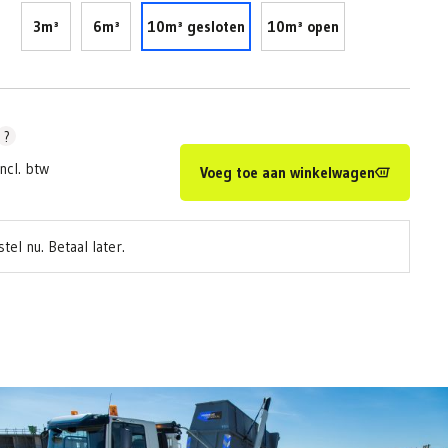
3m³
6m³
10m³ gesloten
10m³ open
?
Incl. btw
Voeg toe aan winkelwagen
tel nu. Betaal later.