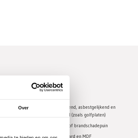
Dit mag niet;
Asbest, asbesthoudend, asbestgelijkend en
Over
asbestverdacht afval (zoals golfplaten)
Roet, schoorsteen- of brandschadepuin
Hardboard, zachtboard en MDF
 media te bieden en om ons