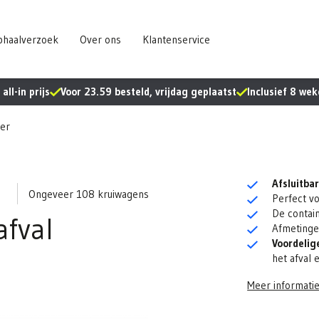
haalverzoek
Over ons
Klantenservice
all-in prijs
Voor 23.59 besteld, vrijdag geplaatst
Inclusief 8 we
ner
Afsluitba
Ongeveer 108 kruiwagens
Perfect v
De contai
afval
Afmetinge
Voordelige
het afval 
Meer informati