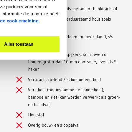
ze partners voor social
Hardhoutsoorten zoals meranti of bankirai hout
nformatie die u aan ze heeft
Geïmpregneerd of verduurzaamd hout zoals
 de cookiemelding.
tuinbielzen
Anti-magnetische metalen en meer dan 0,5%
overige metaaldelen
Alles toestaan
Hang- en sluitwerk, spijkers, schroeven of
bouten groter dan 10 mm doorsnee, evenals S-
haken
Verbrand, rottend / schimmelend hout
Vers hout (boomstammen en snoeihout),
bamboe en riet (kan worden verwerkt als groen-
en tuinafval)
Houtstof
Overig bouw- en sloopafval