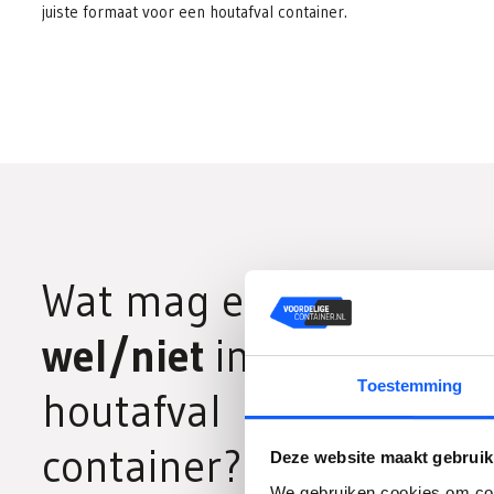
juiste formaat voor een houtafval container.
Wat mag er
wel/niet
in een
Toestemming
houtafval
container?
Deze website maakt gebruik
We gebruiken cookies om cont