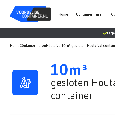
Home
Container huren
Op
Lage 
Home
Container huren
Houtafval
10m³ gesloten Houtafval contai
10m³
gesloten Hout
container