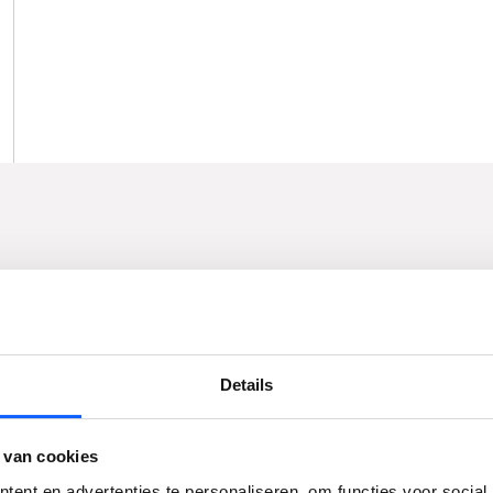
Dit mag wel;
Voorgebroken hout (alleen toegestaan na
Details
overleg)
Massief hout
 van cookies
Plaatmateriaal, zoals spaanplaat zonder pvc,
ent en advertenties te personaliseren, om functies voor social