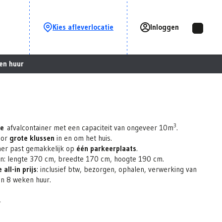
Kies afleverlocatie
Inloggen
ken huur
3
re
afvalcontainer met een capaciteit van ongeveer 10m
.
oor
grote klussen
in en om het huis.
ner past gemakkelijk op
één parkeerplaats
.
n: lengte 370 cm, breedte 170 cm, hoogte 190 cm.
 all-in prijs
:
inclusief btw, bezorgen, ophalen, verwerking van
en 8 weken huur.
e