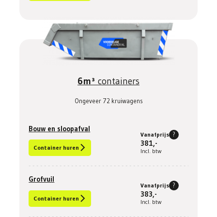
6m³
containers
Ongeveer 72 kruiwagens
Bouw en sloopafval
?
Vanafprijs
381,-
Container huren
Incl. btw
Grofvuil
?
Vanafprijs
383,-
Container huren
Incl. btw