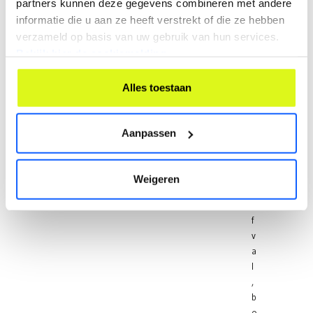
partners kunnen deze gegevens combineren met andere
r
informatie die u aan ze heeft verstrekt of die ze hebben
o
f
verzameld op basis van uw gebruik van hun services.
v
Bekijk hier de cookiemelding.
u
i
Alles toestaan
l
,
g
Aanpassen
r
o
e
Weigeren
n
a
f
v
a
l
,
b
o