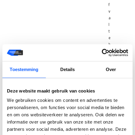
f
v
a
l
t
e
b
e
h
e
Toestemming
Details
Over
r
e
n
Deze website maakt gebruik van cookies
.
O
We gebruiken cookies om content en advertenties te
f
personaliseren, om functies voor social media te bieden
u
en om ons websiteverkeer te analyseren. Ook delen we
n
informatie over uw gebruik van onze site met onze
u
partners voor social media, adverteren en analyse. Deze
g