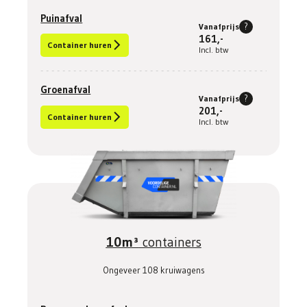
Puinafval
?
Vanafprijs
161,-
Container huren
Incl. btw
Groenafval
?
Vanafprijs
201,-
Container huren
Incl. btw
10m³
containers
Ongeveer 108 kruiwagens