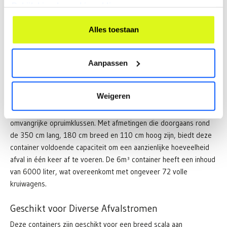
Bekijk hier de cookiemelding.
Alles toestaan
Aanpassen
6m³ Container: Ruimte voor middelgrote
projecten
Weigeren
De
6m³ container
is ideaal voor middelgrote projecten zoals
uitgebreide tuinwerkzaamheden, grotere verbouwingen of
omvangrijke opruimklussen. Met afmetingen die doorgaans rond
de 350 cm lang, 180 cm breed en 110 cm hoog zijn, biedt deze
container voldoende capaciteit om een aanzienlijke hoeveelheid
afval in één keer af te voeren. De 6m³ container heeft een inhoud
van 6000 liter, wat overeenkomt met ongeveer 72 volle
kruiwagens.
Geschikt voor Diverse Afvalstromen
Deze containers zijn geschikt voor een breed scala aan