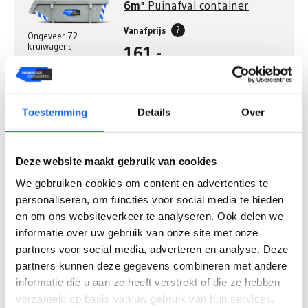
6m³
Puinafval container
?
Vanafprijs
Ongeveer 72
kruiwagens
161,-
Incl. btw
Huren
Maattabel
Toestemming
Details
Over
Meest gekozen
6m³
Bouw en sloopafval
Deze website maakt gebruik van cookies
container
We gebruiken cookies om content en advertenties te
Ongeveer 72
?
Vanafprijs
kruiwagens
personaliseren, om functies voor social media te bieden
381,-
en om ons websiteverkeer te analyseren. Ook delen we
informatie over uw gebruik van onze site met onze
Incl. btw
partners voor social media, adverteren en analyse. Deze
partners kunnen deze gegevens combineren met andere
Huren
Maattabel
informatie die u aan ze heeft verstrekt of die ze hebben
verzameld op basis van uw gebruik van hun services.