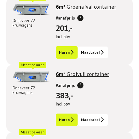
6m³
Groenafval container
?
Vanafprijs
Ongeveer 72
kruiwagens
201,-
Incl. btw
Huren
Maattabel
Meest gekozen
6m³
Grofvuil container
?
Vanafprijs
Ongeveer 72
kruiwagens
383,-
Incl. btw
Huren
Maattabel
Meest gekozen